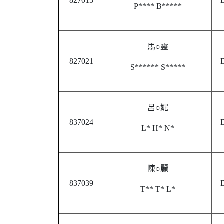
827013
D
P**** B*****
馬○靈
827021
D
S****** S*****
呂○妮
837024
D
L* H* N*
陳○麗
837039
D
T** T* L*