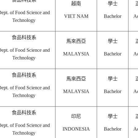
越南
學士
ept. of Food Science and
VIET NAM
Bachelor
Ac
Technology
食品科技系
馬來西亞
學士
ept. of Food Science and
MALAYSIA
Bachelor
Ac
Technology
食品科技系
馬來西亞
學士
ept. of Food Science and
MALAYSIA
Bachelor
Ac
Technology
食品科技系
印尼
學士
ept. of Food Science and
INDONESIA
Bachelor
Ac
Technology