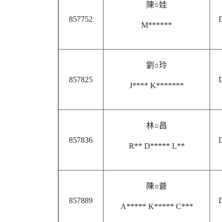
陳○娃
857752
D
M******
劉○玲
857825
D
J**** K*******
林○昌
857836
D
R** D***** L**
陳○蒼
857889
D
A***** K***** C***