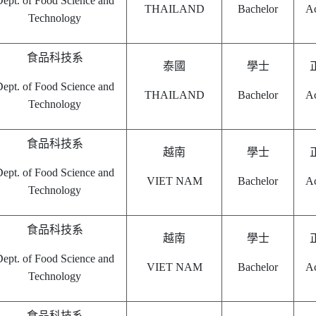
ept. of Food Science and
THAILAND
Bachelor
Ac
Technology
食品科技系
泰國
學士
ept. of Food Science and
THAILAND
Bachelor
Ac
Technology
食品科技系
越南
學士
ept. of Food Science and
VIET NAM
Bachelor
Ac
Technology
食品科技系
越南
學士
ept. of Food Science and
VIET NAM
Bachelor
Ac
Technology
食品科技系