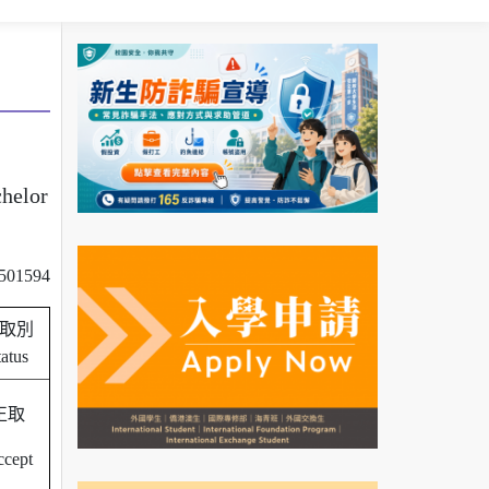
helor
01594
取別
tatus
正取
cept