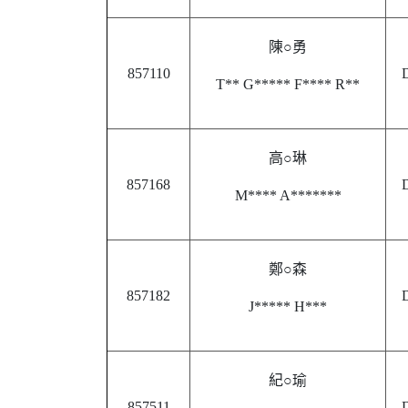
陳○勇
857110
D
T** G***** F**** R**
高○琳
857168
D
M**** A*******
鄭○森
857182
D
J***** H***
紀○瑜
857511
D