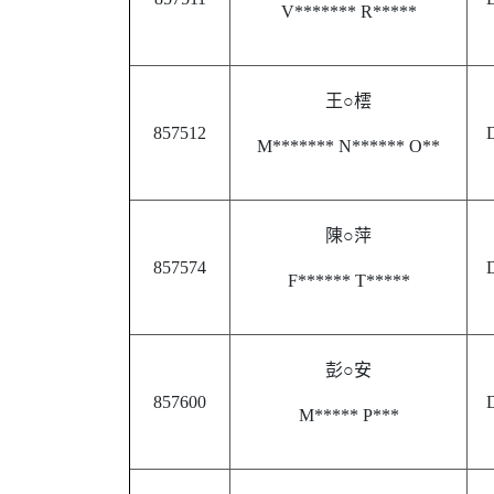
V******* R*****
王○橒
857512
D
M******* N****** O**
陳○萍
857574
D
F****** T*****
彭○安
857600
D
M***** P***