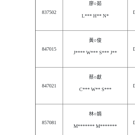
廖○茹
837502
D
L*** H** N*
黃○俊
847015
D
J**** W*** S*** J**
蔡○獻
847021
D
C*** W** S***
林○娟
857081
D
M******* M*******